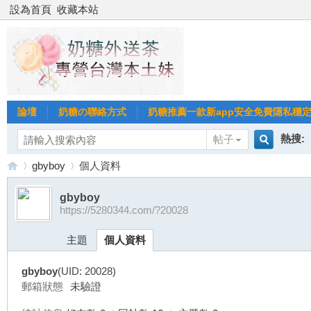
設為首頁
收藏本站
論壇
奶糖の聯絡方式
奶糖推薦一款新app安全免費隱私穩定Gl
熱搜:
帖子
搜
gbyboy
個人資料
台北
台灣
gbyboy
https://5280344.com/?20028
索
台
›
›
台中
主題
個人資料
gbyboy
(UID: 20028)
郵箱狀態
未驗證