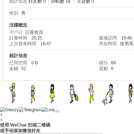
統計信息
好友數 0
|
回帖數 16
|
主題數 0
性別
男
灣
活躍概況
用戶組
註冊會員
註冊時間
20:25
最後訪問
19:46
上次發表時間
16:47
所在時區
使用系
統計信息
已用空間
0 B
積分
68
金錢
52
貢獻
0
外
×
×
使用 WeChat 扫描二维碼
或手动添加微信好友