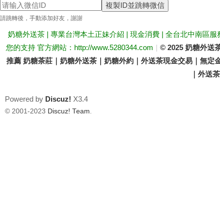
複製ID並跳轉微信
送
請跳轉後，手動添加好友，謝謝
奶糖外送茶 | 專業台灣本土正妹介紹 | 現金消費 | 全台北中南區服
您的支持 官方網站：http://www.5280344.com
|
© 2025 奶糖
推薦 奶糖茶莊｜奶糖外送茶｜奶糖外約｜外送茶現金交易｜無定金
｜外送茶價
Powered by
Discuz!
X3.4
茶
© 2001-2023
Discuz! Team
.
論