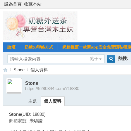
設為首頁
收藏本站
論壇
奶糖の聯絡方式
奶糖推薦一款新app安全免費隱私穩定Gl
熱搜:
帖子
搜
Stone
個人資料
台北
台灣
Stone
https://5280344.com/?18880
索
台
›
›
台中
主題
個人資料
Stone
(UID: 18880)
郵箱狀態
未驗證