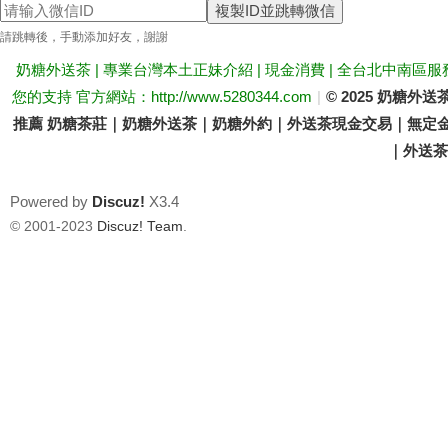
複製ID並跳轉微信
送
請跳轉後，手動添加好友，謝謝
奶糖外送茶 | 專業台灣本土正妹介紹 | 現金消費 | 全台北中南區服
您的支持 官方網站：http://www.5280344.com
|
© 2025 奶糖
推薦 奶糖茶莊｜奶糖外送茶｜奶糖外約｜外送茶現金交易｜無定金
｜外送茶價
Powered by
Discuz!
X3.4
茶
© 2001-2023
Discuz! Team
.
論