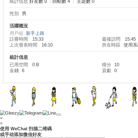
統計信息
好友數 0
|
回帖數 4
|
主題數 0
性別
男
灣
活躍概況
用戶組
新手上路
註冊時間
15:33
最後訪問
15:45
上次發表時間
16:10
所在時區
使用系
統計信息
已用空間
0 B
積分
10
金錢
6
貢獻
0
外
×
×
使用 WeChat 扫描二维碼
或手动添加微信好友