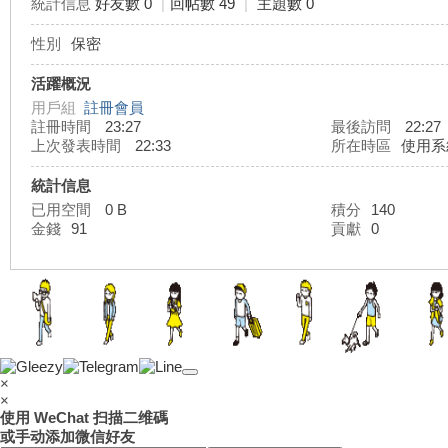
統計信息
好友數 0
|
回帖數 49
|
主題數 0
性別
保密
灣
活躍概況
用戶組
註冊會員
註冊時間
23:27
最後訪問
22:27
上次發表時間
22:33
所在時區
使用系
統計信息
已用空間
0 B
積分
140
金錢
91
貢獻
0
外
×
×
使用 WeChat 扫描二维碼
或手动添加微信好友