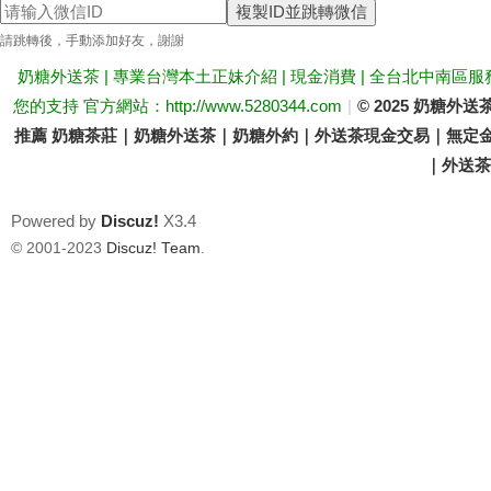
複製ID並跳轉微信
送
請跳轉後，手動添加好友，謝謝
奶糖外送茶 | 專業台灣本土正妹介紹 | 現金消費 | 全台北中南區服
您的支持 官方網站：http://www.5280344.com
|
© 2025 奶糖
推薦 奶糖茶莊｜奶糖外送茶｜奶糖外約｜外送茶現金交易｜無定金
｜外送茶價
Powered by
Discuz!
X3.4
茶
© 2001-2023
Discuz! Team
.
論