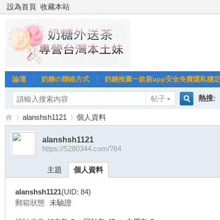
設為首頁
收藏本站
論壇
奶糖の聯絡方式
奶糖推薦一款新app安全免費隱私穩定Gl
熱搜:
帖子
搜
alanshsh1121
個人資料
台北
台灣
alanshsh1121
https://5280344.com/?84
索
台
›
›
台中
主題
個人資料
alanshsh1121
(UID: 84)
郵箱狀態
未驗證