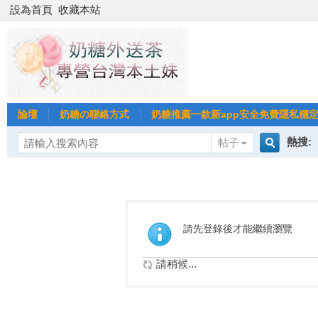
設為首頁
收藏本站
論壇
奶糖の聯絡方式
奶糖推薦一款新app安全免費隱私穩定Gl
熱搜:
帖子
搜
台北
台灣
索
請先登錄後才能繼續瀏覽
台中
請稍候...