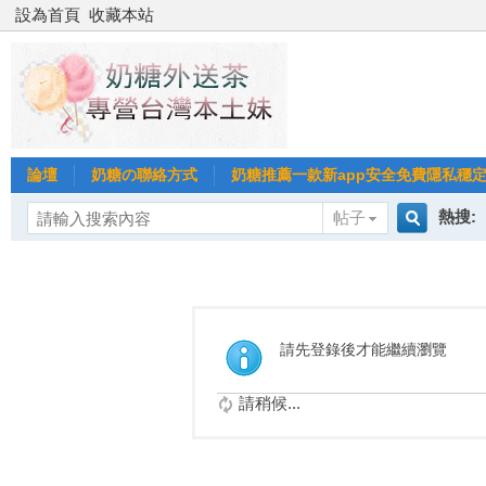
設為首頁
收藏本站
論壇
奶糖の聯絡方式
奶糖推薦一款新app安全免費隱私穩定Gl
熱搜:
帖子
搜
台北
台灣
索
請先登錄後才能繼續瀏覽
台中
請稍候...