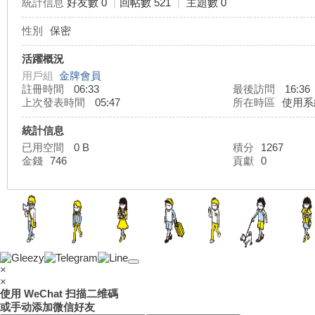
統計信息
好友數 0
|
回帖數 521
|
主題數 0
性別
保密
灣
活躍概況
用戶組
金牌會員
註冊時間
06:33
最後訪問
16:36
上次發表時間
05:47
所在時區
使用系
統計信息
已用空間
0 B
積分
1267
金錢
746
貢獻
0
外
×
×
使用 WeChat 扫描二维碼
或手动添加微信好友