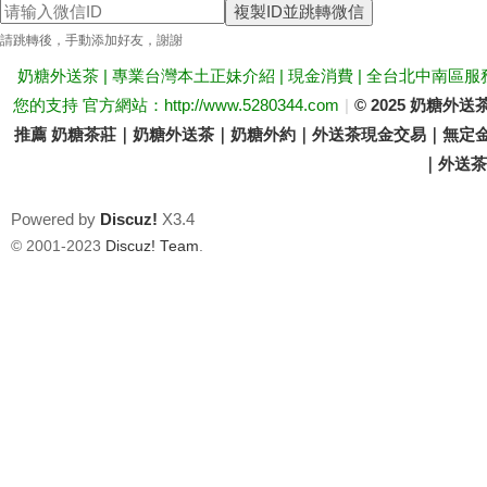
複製ID並跳轉微信
送
請跳轉後，手動添加好友，謝謝
奶糖外送茶 | 專業台灣本土正妹介紹 | 現金消費 | 全台北中南區服
您的支持 官方網站：http://www.5280344.com
|
© 2025 奶糖
推薦 奶糖茶莊｜奶糖外送茶｜奶糖外約｜外送茶現金交易｜無定金
｜外送茶價
Powered by
Discuz!
X3.4
茶
© 2001-2023
Discuz! Team
.
論