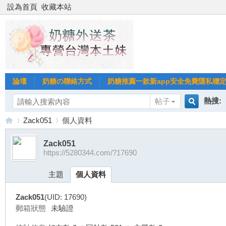
設為首頁
收藏本站
論壇
奶糖の聯絡方式
奶糖推薦一款新app安全免費隱私穩定Gl
熱搜:
帖子
搜
Zack051
個人資料
台北
台灣
Zack051
https://5280344.com/?17690
索
台
›
›
台中
主題
個人資料
Zack051
(UID: 17690)
郵箱狀態
未驗證