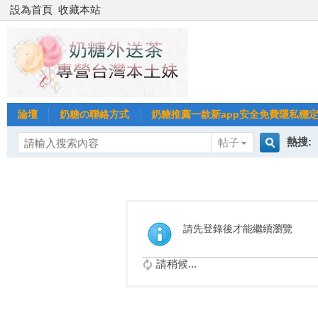
設為首頁
收藏本站
論壇
奶糖の聯絡方式
奶糖推薦一款新app安全免費隱私穩定Gl
熱搜:
帖子
搜
台北
台灣
索
請先登錄後才能繼續瀏覽
台中
請稍候...