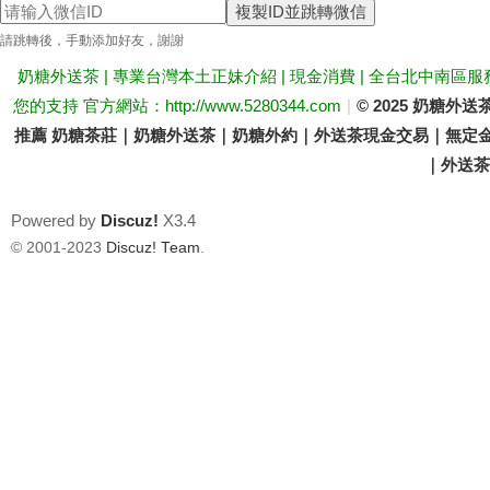
複製ID並跳轉微信
送
請跳轉後，手動添加好友，謝謝
奶糖外送茶 | 專業台灣本土正妹介紹 | 現金消費 | 全台北中南區服
您的支持 官方網站：http://www.5280344.com
|
© 2025 奶糖
推薦 奶糖茶莊｜奶糖外送茶｜奶糖外約｜外送茶現金交易｜無定金
｜外送茶價
Powered by
Discuz!
X3.4
茶
© 2001-2023
Discuz! Team
.
論