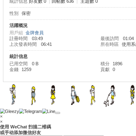
統計信息
好友數 0
|
回帖數 636
|
主題數 0
性別
保密
灣
活躍概況
用戶組
金牌會員
註冊時間
03:49
最後訪問
01:04
上次發表時間
06:41
所在時區
使用系
統計信息
已用空間
0 B
積分
1896
金錢
1259
貢獻
0
外
×
×
使用 WeChat 扫描二维碼
或手动添加微信好友