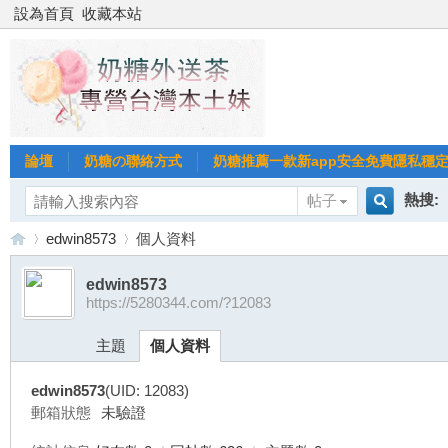
設為首頁
收藏本站
論壇
奶糖の聯絡方式
奶糖推薦一款新app安全免費隱私穩定Gl
熱搜:
帖子
搜
edwin8573
個人資料
台北
台灣
edwin8573
https://5280344.com/?12083
索
台
›
›
台中
主題
個人資料
edwin8573
(UID: 12083)
郵箱狀態
未驗證