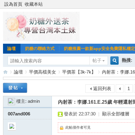
設為首頁
收藏本站
論壇
奶糖の聯絡方式
奶糖推薦一款新app安全免費隱私穩定Gl
熱搜:
帖子
搜
論壇
平價高檔美女
平價茶【3k-7k】
內射茶：李娜.16
台北
台灣
返回列表
1
索
台
»
›
›
›
台中
樓主:
admin
內射茶：李娜.161.E.25歲 年輕
007and006
發表於 22:37:30
|
顯示全部樓層
此帖僅作者可見