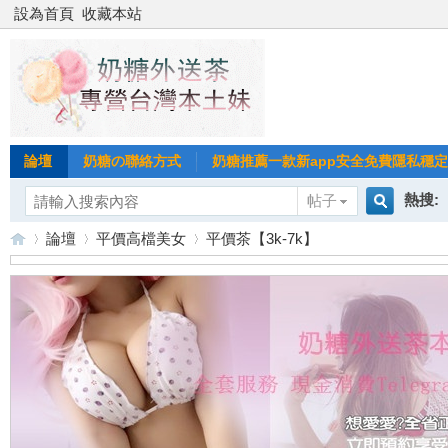
設為首頁
收藏本站
論壇
奶糖の聯絡方式
奶糖推薦一款新app安全免費隱私穩定Gl
熱搜:
帖子
搜
論壇
平價高檔美女
平價茶【3k-7k】
台北
台灣
索
台
»
›
›
台中