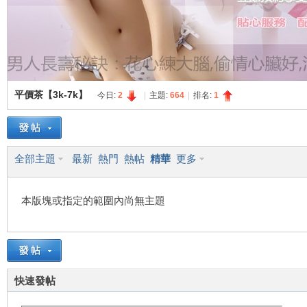
灣
平價茶【3k-7k】
今日:
2
|
主題:
664
|
排名:
1
全部主題
最新
熱門
熱帖
精華
更多
外
本版塊或指定的範圍內尚無主題
快速發帖