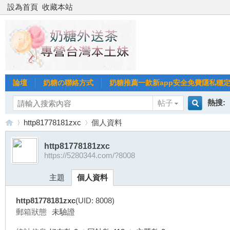
設為首頁
收藏本站
論壇
奶糖の聯絡方式
奶糖推薦一款新app安全免費隱私穩定Gl
熱搜:
帖子
搜
http81778181zxc
個人資料
台北
台灣
http81778181zxc
https://5280344.com/?8008
索
台
›
›
台中
主題
個人資料
http81778181zxc
(UID: 8008)
郵箱狀態
未驗證