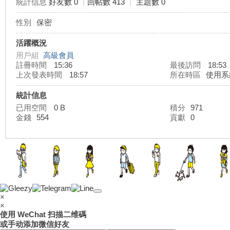
統計信息
好友數 0
|
回帖數 413
|
主題數 0
性別
保密
灣
活躍概況
用戶組
高級會員
註冊時間
15:36
最後訪問
18:53
上次發表時間
18:57
所在時區
使用系
統計信息
已用空間
0 B
積分
971
金錢
554
貢獻
0
外
×
×
使用 WeChat 扫描二维碼
或手动添加微信好友