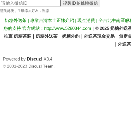
複製ID並跳轉微信
送
請跳轉後，手動添加好友，謝謝
奶糖外送茶 | 專業台灣本土正妹介紹 | 現金消費 | 全台北中南區服
您的支持 官方網站：http://www.5280344.com
|
© 2025 奶糖
推薦 奶糖茶莊｜奶糖外送茶｜奶糖外約｜外送茶現金交易｜無定金
｜外送茶價
Powered by
Discuz!
X3.4
茶
© 2001-2023
Discuz! Team
.
論